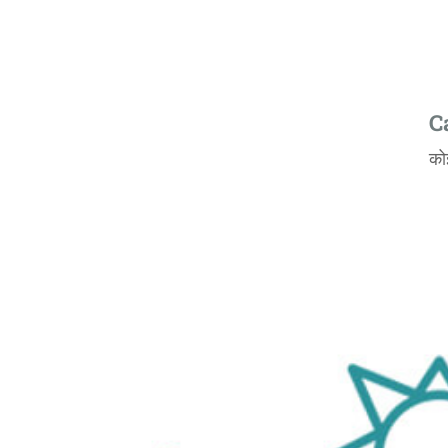
C
कोई